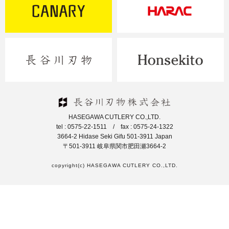
HASEGAWA CUTLERY CO.,LTD.
tel : 0575-22-1511 / fax : 0575-24-1322
3664-2 Hidase Seki Gifu 501-3911 Japan
〒501-3911 岐阜県関市肥田瀬3664-2
copyright(c) HASEGAWA CUTLERY CO.,LTD.