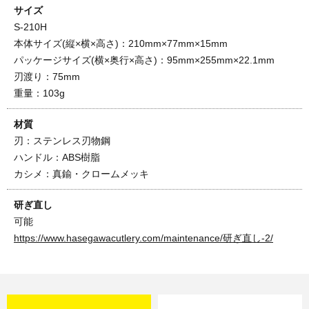
サイズ
S-210H
本体サイズ(縦×横×高さ)：210mm×77mm×15mm
パッケージサイズ(横×奥行×高さ)：95mm×255mm×22.1mm
刃渡り：75mm
重量：103g
材質
刃：ステンレス刃物鋼
ハンドル：ABS樹脂
カシメ：真鍮・クロームメッキ
研ぎ直し
可能
https://www.hasegawacutlery.com/maintenance/研ぎ直し-2/