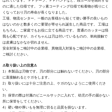
ばれています。 ＰＰテープ、ＰＰバンドなど、段ボールを開封する
のに適した仕様です。 フッ素コーティング仕様で粘着物が残りにく
くなっており刃の寿命が長くなりました。
工場、物流センター、一般のお客様から短くて使い勝手の良いもの
はないのかと数多くのご要望が寄せられ誕生した商品です。 工場は
もちろん、ご家庭でもお役に立てる商品です。 普通のカッターは怪
我も心配ですが、カイちゃんは刃は付いているものの、単純接触で
は皮膚はなかなか切れません。
安全対策をご検討中の企業様、異物混入対策をご検討中の企業様、
ご検討ください。
⚠取り扱い上の注意⚠
1）本製品は刃物です。刃の部分には触れないでください。刃の部分
に直接触れるとケガをします。
2）取り扱いには十分ご注意の上、ケガのないようにご使用くださ
い。
3）保管の際は付属のビニールサックに入れて、幼児の手の届かない
所に保管をしてください。
4）硬い物や厚いもを無理に切ると品質を損ないます。