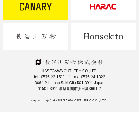
HASEGAWA CUTLERY CO.,LTD.
tel : 0575-22-1511 / fax : 0575-24-1322
3664-2 Hidase Seki Gifu 501-3911 Japan
〒501-3911 岐阜県関市肥田瀬3664-2
copyright(c) HASEGAWA CUTLERY CO.,LTD.