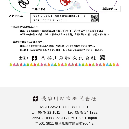
HASEGAWA CUTLERY CO.,LTD.
tel : 0575-22-1511 / fax : 0575-24-1322
3664-2 Hidase Seki Gifu 501-3911 Japan
〒501-3911 岐阜県関市肥田瀬3664-2